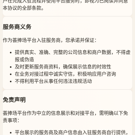
户在完成入驻流程并使用平台服务时，即视为已阅读并同意
本协议的全部条款。
服务商义务
作为荟捧场平台入驻服务商，您承诺并保证：
提供真实、准确、完整的公司信息和商户数据，不得虚
报或伪造
及时更新服务商资料，确保展示信息的时效性
在业务对接过程中诚实守信，积极响应用户咨询
不得利用平台从事任何违法违规活动
免责声明
荟捧场平台作为中立的信息展示和对接平台，需明确以下免
责事项：
平台展示的服务商及商户信息由入驻服务商自行提供，