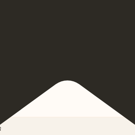
赢，创造新的收益点。
，共同定义智慧商业服务标准。
台