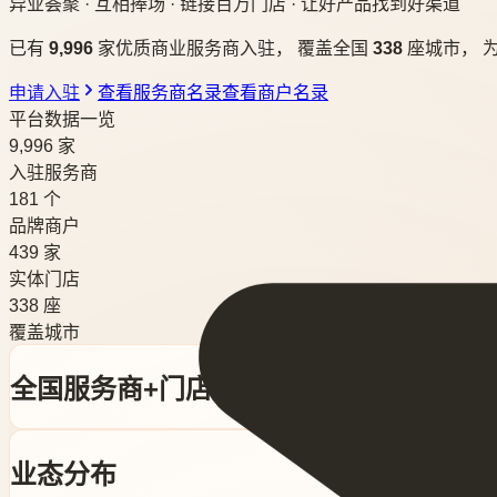
异业荟聚 · 互相捧场 · 链接百万门店 · 让好产品找到好渠道
已有
9,996
家优质商业服务商入驻， 覆盖全国
338
座城市， 
申请入驻
查看服务商名录
查看商户名录
平台数据一览
9,996
家
入驻服务商
181
个
品牌商户
439
家
实体门店
338
座
覆盖城市
全国服务商+门店热力分布图
业态分布